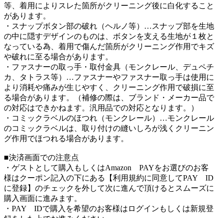
等、着用によりスレた箇所がクリーニング後に白化すること
があります。
・スナップボタン部の破れ（ヘルノ等）…スナップ部を生地
の中に隠すデザインのものは、ボタンを支える生地が１枚と
なっている為、着用で傷んだ箇所がクリーニング作用でキズ
や破れに至る場合があります。
・ファスナーの取っ手・取付金具（モンクレール、デュペチ
カ、タトラス等）…ファスナーやファスナー取っ手は使用に
より消耗や痛みが生じやすく、クリーニング作用で破損に至
る場合があります。（補修の際は、ブランド・メーカー品で
の対応はできかねます。汎用品での対応となります。）
・コミックラベルのほつれ（モンクレール）…モンクレール
のコミックラベルは、取り付けの縫いしろが浅くクリーニン
グ作用でほつれる場合があります。
■決済画面での注意点
・ゲストとして購入もしくはAmazon PAYをお選びのお客
様はクーポン記入の下にある【利用規約に同意してPAY ID
に登録】のチェックを外して次に進んで頂けるとスムーズに
購入画面に進みます。
・PAY IDで購入を希望のお客様はログインもしくは新規登