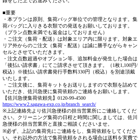
録をした上でお進みください。
■重要
・本プランは原則、集荷バッグ単位での管理となります。集
荷バッグに入りきる衣類での発送をお願いしております。
（プラン点数未満でも返金はしておりません）
・ご注文（集荷・配送）は対象エリア内に限ります。対象エ
リア外からのご注文（集荷・配送）は誠に勝手ながらキャン
セルとさせていただきます。
・注文点数超過やオプション等、追加料金が発生した場合は
「後払い請求書」にてご請求させて頂きます。（1枚1,100円/
税込）※後払い請求書発行手数料330円（税込）を別途頂戴
いたします。
・ご注文後に、集荷キットをお送りしますので衣類を詰めて
いただき、佐川急便に集荷依頼のご連絡をお願いします。
【佐川急便集荷依頼先】0120-99-4500
https://www2.sagawa-exp.co.jp/branch_search/
※上記連絡先より佐川急便様の担当営業所にご連絡してくだ
さい。クリーニング集荷の日程と時間に関しましては、佐川
急便様の担当営業所と直接ご相談くださいませ。
※必ず、上記の集荷先にご連絡をし、集荷依頼をしてくださ
い。それ以外の方法で集荷依頼をされる場合は送料を実費で