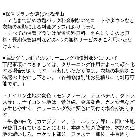
■保管プランが選ばれる理由
・７点まで詰め放題パック料金制なのでコートやダウンなど
衣類の種類による料金アップはありません。
・すべての保管プランは配達送料無料、さらにシミ抜き無
料・長期保管無料などの8つの無料サービスをご利用いただ
けます。
■高級ダウン商品のクリーニング補償対象外について
下記事項につきましては、クリーニング作用によって顕在化
する場合があります。お出しいただく際は、衣類の状態をご
確認の上お出し下さい。（各補修は別途お見積りにて対応可
能です。）
・ナイロン生地の変色（モンクレール、デュペチカ、タトラ
ス等）…ナイロン生地は、紫外線、金属変色、ガス変色など
が生じやすく、クリーニング後に変色に気付く場合がありま
す。
・生地の白化（カナダグース、ウールリッチ等）…固い生地
が使用されていることにより、本体と袖の脇部分、衣類の生
地の縫いしろ、ポケット部分、ファスナー部位、手首周り